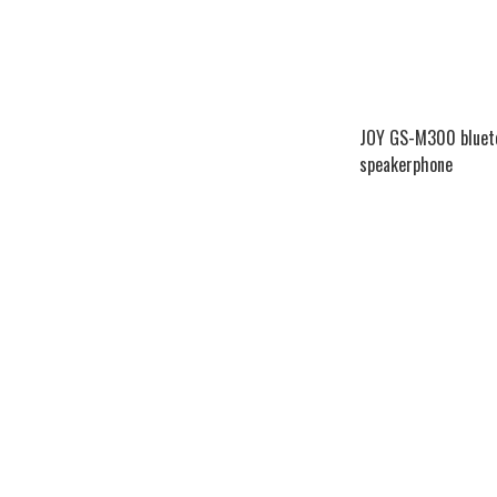
JOY GS-M300 bluet
speakerphone