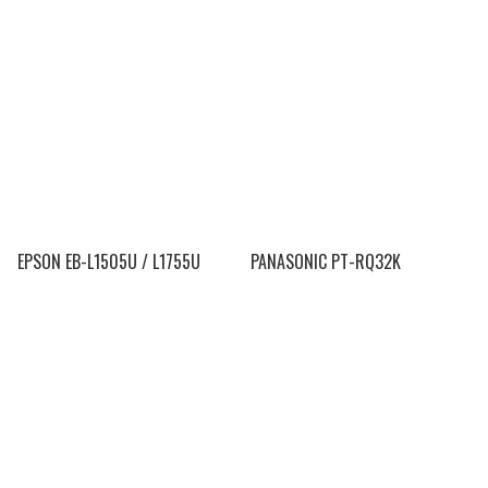
EPSON EB-L1505U / L1755U
PANASONIC PT-RQ32K