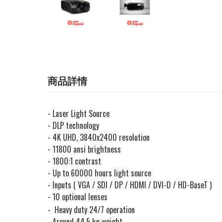
商品詳情
- Laser Light Source
- DLP technology
- 4K UHD, 3840x2400 resolution
- 11800 ansi brightness
- 1800:1 contrast
- Up to 60000 hours light source
- Inputs ( VGA / SDI / DP / HDMI / DVI-D / HD-BaseT )
- 10 optional lenses
- Heavy duty 24/7 operation
- Around 44.5 kg weight