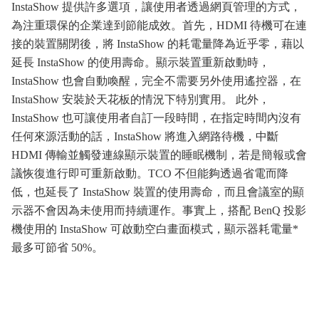
InstaShow
提供許多選項，讓使用者透過網頁管理的方式，
為注重環保的企業達到節能成效。首先，
HDMI
待機可在連
接的裝置關閉後，將
InstaShow
的耗電量降為近乎零，藉以
延長
InstaShow
的使用壽命。顯示裝置重新啟動時，
InstaShow
也會自動喚醒，完全不需要另外使用遙控器，在
InstaShow
安裝於天花板的情況下特別實用。
此外，
InstaShow
也可讓使用者自訂一段時間，在指定時間內沒有
任何來源活動的話，
InstaShow
將進入網路待機，中斷
HDMI
傳輸並觸發連線顯示裝置的睡眠機制，若是簡報或會
議恢復進行即可重新啟動。
TCO
不但能夠透過省電而降
低，也延長了
InstaShow
裝置的使用壽命，而且會議室的顯
示器不會因為未使用而持續運作。事實上，搭配
BenQ
投影
機使用的
InstaShow
可啟動空白畫面模式，顯示器耗電量
*
最多可節省
50%
。