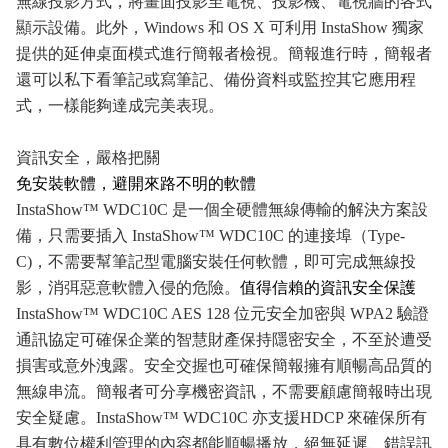
無線投影方式，將畫面投影至電視、投影機、電視牆的各式
顯示設備。此外，
Windows
和
OS X
可利用
InstaShow
獨家
提供的延伸桌面模式進行簡報者檢視。簡報進行時，簡報者
還可以私下看筆記或寫筆記、備份資料或監控其它應用程
式，一樣能夠達成完美表現。
資訊安全，嚴格把關
免安裝軟體，避開來路不明的軟體
InstaShow™ WDC10C
是一個全硬體無線傳輸的解決方案設
備，只需要插入
InstaShow
™
WDC10C
的連接埠（
Type-
C)
，不需要幫筆記型電腦安裝任何軟體，即可完成無線投
影，消弭惡意軟體入侵的危險。
值得信賴的資訊安全保護
InstaShow™ WDC10C AES 128
位元安全加密與
WPA2
驗證
通訊協定可確保企業的智慧財產保持隱密安全，不至於遭受
損害或意外洩露。安全交握也可確保簡報擁有順暢高品質的
無線串流。簡報者可分享機密資訊，不需要顧慮簡報時出現
安全疑慮。
InstaShow
™
WDC10C
亦支援
HDCP
來確保所有
具有數位權利管理的內容都能順暢播放，絕無延遲、錯誤訊