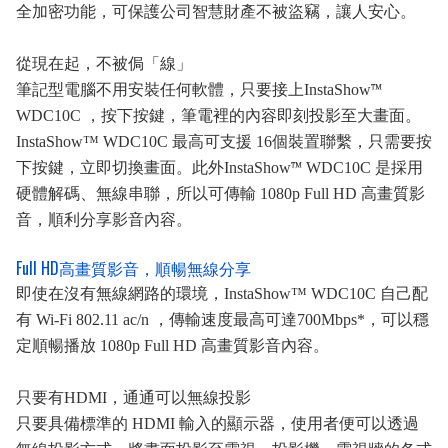
全加密功能，可保護公司智慧財產不被盜竊，讓人安心。
從現在起，不被侷「線」
筆記型電腦不用安裝任何軟體，只要接上
InstaShow
™
WDC10C
，按下按鍵，筆電裡的內容即刻投影至大畫面。
InstaShow™ WDC10C
最高可支援
16
個裝置聯繫，只需要按
下按鍵，立即切換畫面。此外
InstaShow
™
WDC10C
是採用
硬體解碼、無線串聯，所以可傳輸
1080p Full HD
高畫質影
音，順利分享影音內容。
Full HD
高畫質影音，順暢無線分享
即使在沒有無線網路的環境，
InstaShow
™
WDC10C
自己配
有
Wi-Fi 802.11 ac/n
，傳輸速度最高可達
700Mbps*
，可以穩
定順暢播放
1080p Full HD
高畫質影音內容。
只要有
HDMI
，通通可以無線投影
只要具備標準的
HDMI
輸入的顯示器，使用者便可以透過