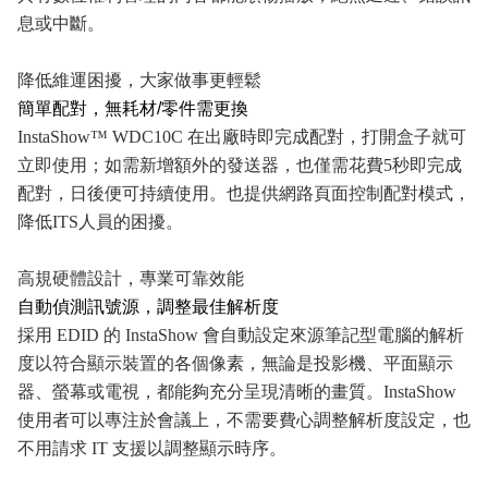
息或中斷。
降低維運困擾，大家做事更輕鬆
簡單配對，無耗材
/
零件需更換
InstaShow™ WDC10C
在出廠時即完成配對，打開盒子就可
立即使用；如需新增額外的發送器，也僅需花費
5
秒即完成
配對，日後便可持續使用。也提供網路頁面控制配對模式，
降低
ITS
人員的困擾。
高規硬體設計，專業可靠效能
自動偵測訊號源，調整最佳解析度
採用
EDID
的
InstaShow
會自動設定來源筆記型電腦的解析
度以符合顯示裝置的各個像素，無論是投影機、平面顯示
器、螢幕或電視，都能夠充分呈現清晰的畫質。
InstaShow
使用者可以專注於會議上，不需要費心調整解析度設定，也
不用請求
IT
支援以調整顯示時序。