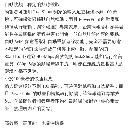
自動跳頻，穩定的無線投影
簡報者可運用
InstaShow
獨家的輸入延遲極短不到
100
毫
秒，可確保滑鼠移動自然精準，而且
PowerPoint
的動畫和
轉換執行順暢，讓簡報達到專業效果。企業簡報者和參與者
能夠在最順暢的流程中專心開會，並自然理解內容的要點。
自動
WiFi
頻道選取和自動重新連線功能，完全不需要顧慮
不穩定的
WiFi
環境造成任何停止或中斷。配備
WiFi
802.11ac
並達到
400Mbps
高效能的
InstaShow
能夠進行全高
畫質
1080p
內容的順暢無線串流，即使在無線流量相當大的
環境也毫不延遲。
小於
100
毫秒的快速反應
輸入延遲極短不到
100
毫秒，可確保滑鼠移動自然精準，而
且
PowerPoint
的動畫和轉換執行順暢，讓簡報達到專業效
果。企業簡報者和參與者能夠在最順暢的流程中專心開會，
並自然理解內容的要點。
高效率、高產能，也關注環保