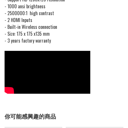
- 1000 ansi brightness
- 2500000:1 high contrast
- 2 HDMI Inputs
- Built-in Wireless connection
- Size: 175 x 175 x135 mm
- 3 years factory warranty
你可能感興趣的商品