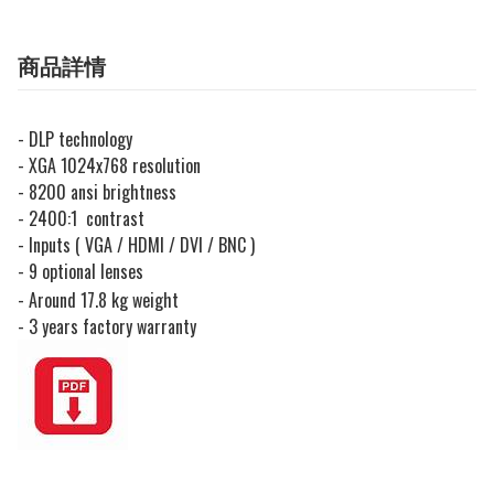
商品詳情
- DLP technology
- XGA 1024x768 resolution
- 8200 ansi brightness
- 2400:1 contrast
- Inputs ( VGA / HDMI / DVI / BNC )
- 9 optional lenses
- Around 17.8 kg weight
- 3 years factory warranty