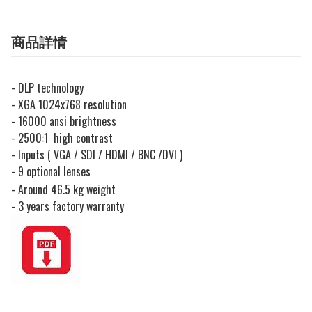
商品詳情
- DLP technology
- XGA 1024x768 resolution
- 16000 ansi brightness
- 2500:1 high contrast
- Inputs ( VGA / SDI / HDMI / BNC /DVI )
- 9 optional lenses
- Around 46.5 kg weight
- 3 years factory warranty