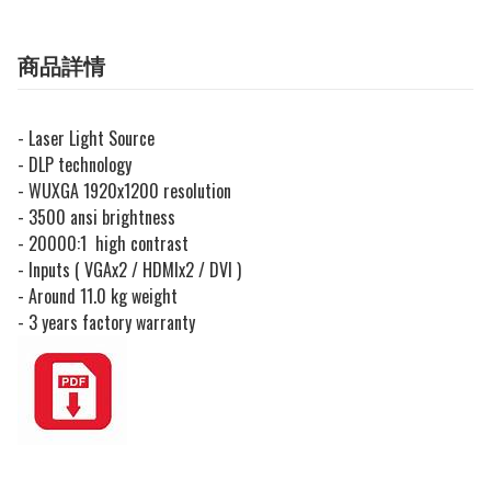
商品詳情
- Laser Light Source
- DLP technology
- WUXGA 1920x1200 resolution
- 3500 ansi brightness
- 20000:1 high contrast
- Inputs ( VGAx2 / HDMIx2 / DVI )
- Around 11.0 kg weight
- 3 years factory warranty