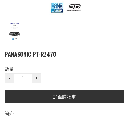
PANASONIC PT-RZ470
數量
−
+
加至購物車
簡介
−