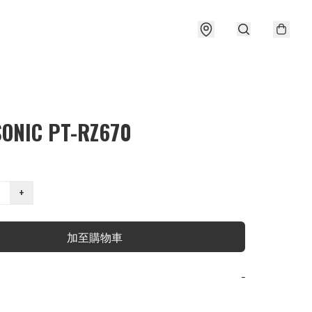
ONIC PT-RZ670
+
加至購物車
−