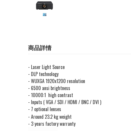
商品詳情
- Laser Light Source
- DLP technology
- WUXGA 1920x1200 resolution
- 6500 ansi brightness
- 10000:1 high contrast
- Inputs ( VGA / SDI / HDMI / BNC / DVI )
- 7 optional lenses
- Around 23.2 kg weight
- 3 years factory warranty