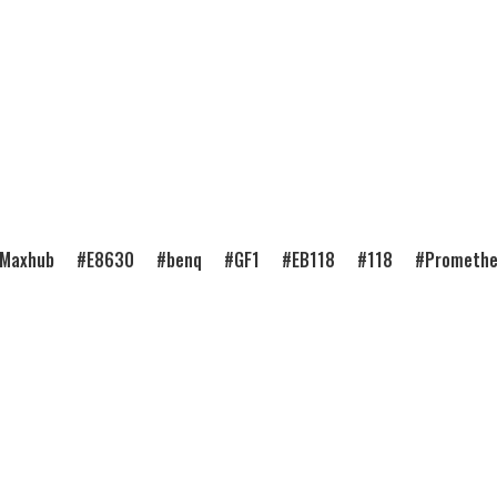
Maxhub
E8630
benq
GF1
EB118
118
Prometh