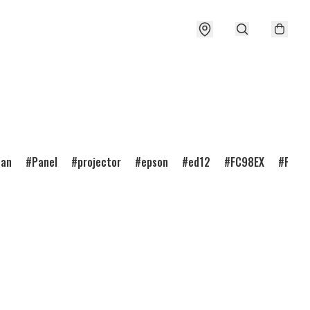
ean
Panel
projector
epson
ed12
FC98EX
FC98