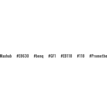
Maxhub
E8630
benq
GF1
EB118
118
Prometh