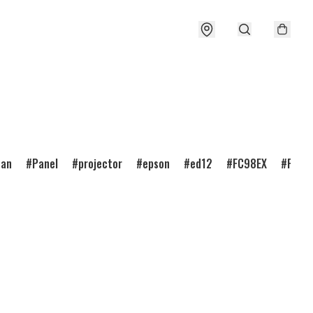
ean
Panel
projector
epson
ed12
FC98EX
FC98