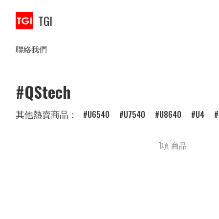
TGI
聯絡我們
#QStech
其他熱賣商品：
U6540
U7540
U8640
U4
1項 商品