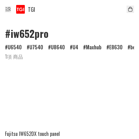
TGI
#iw652pro
U6540
U7540
U8640
U4
Maxhub
E8630
ben
1項 商品
Fujitsu IW652DX touch panel