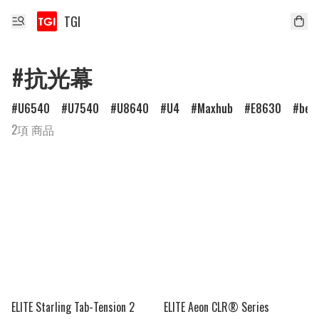
TGI
#抗光幕
U6540
U7540
U8640
U4
Maxhub
E8630
ben
2項 商品
ELITE Starling Tab-Tension 2
ELITE Aeon CLR® Series